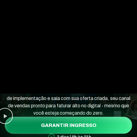
GARANTIR INGRESSO
Em um evento presencial
de 3 dias vamos criar seu
High Ticket junto com
você e estruturar seu
canal de vendas.
Participe da Imersão FHT Presencial — aprenda em 3 dias
de implementação e saia com sua oferta criada, seu canal
de vendas pronto para faturar alto no digital - mesmo que
você esteja começando do zero.
GARANTIR INGRESSO