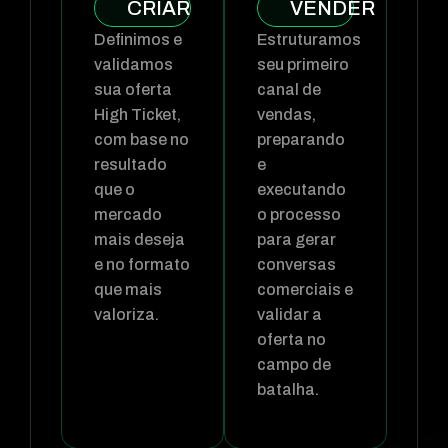
CRIAR
VENDER
Definimos e
Estruturamos
validamos
seu primeiro
sua oferta
canal de
High Ticket,
vendas,
com base no
preparando
resultado
e
que o
executando
mercado
o processo
mais deseja
para gerar
e no formato
conversas
que mais
comerciais e
valoriza.
validar a
oferta no
campo de
batalha.