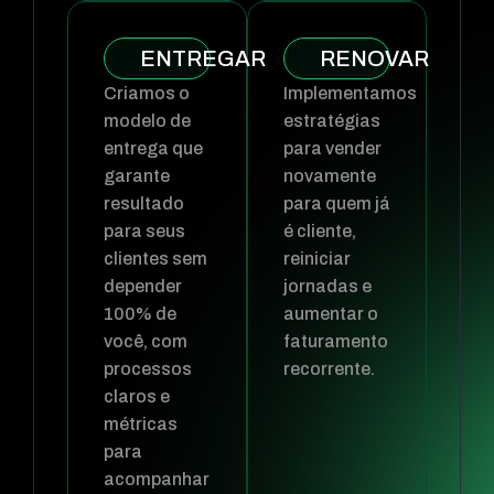
ENTREGAR
RENOVAR
Criamos o
Implementamos
modelo de
estratégias
entrega que
para vender
garante
novamente
resultado
para quem já
para seus
é cliente,
clientes sem
reiniciar
depender
jornadas e
100% de
aumentar o
você, com
faturamento
processos
recorrente.
claros e
métricas
para
acompanhar