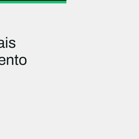
ais
ento