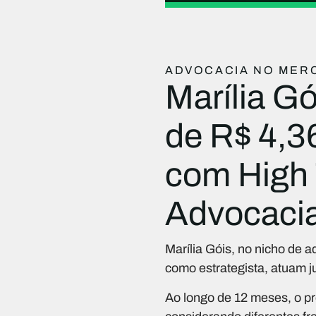
ADVOCACIA NO MERC
Marília Gó
de R$ 4,3
com High 
Advocaci
Marília Góis, no nicho de a
como estrategista, atuam j
Ao longo de 12 meses, o p